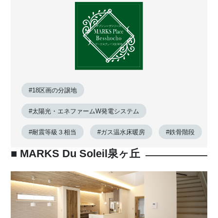
#18区画の分譲地
#太陽光・エネファームW発電システム
#耐震等級３相当
#ガス温水床暖房
#鉄骨階段
■ MARKS Du Soleil泉ヶ丘