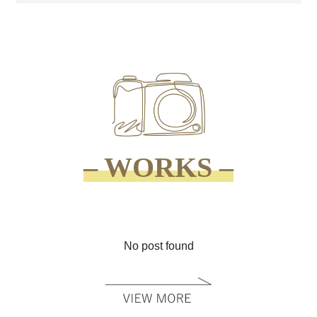
– WORKS –
No post found