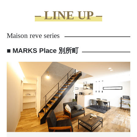
– LINE UP –
Maison reve series
■ MARKS Place 別所町