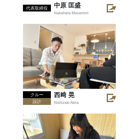
中原 匡盛
代表取締役
Nakahara Masamori
西﨑 晃
クルー
設計
Nishizaki Akira