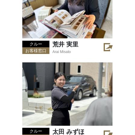
荒井 実里
クルー
お客様窓口
Arai Misato
太田 みずほ
クルー