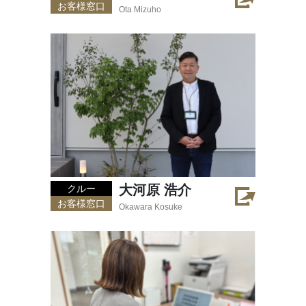
お客様窓口
Ota Mizuho
大河原 浩介
クルー
お客様窓口
Okawara Kosuke