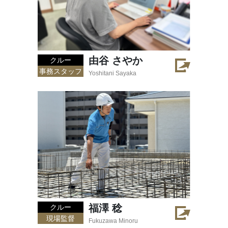
由谷 さやか
クルー
事務スタッフ
Yoshitani Sayaka
福澤 稔
クルー
現場監督
Fukuzawa Minoru