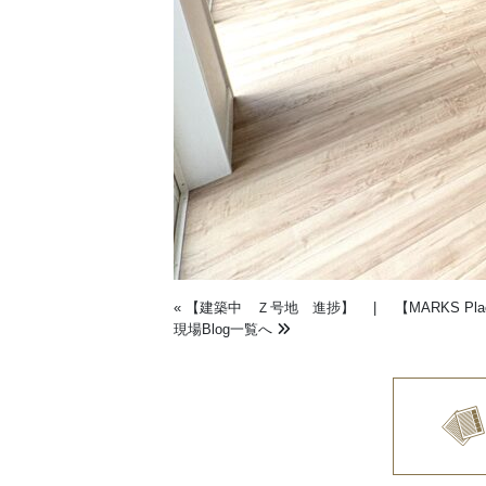
«
【建築中 Ｚ号地 進捗】
|
【MARKS 
現場Blog一覧へ