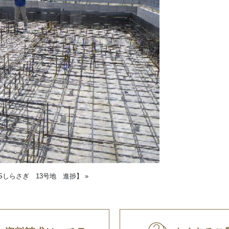
ARKSしらさぎ 13号地 進捗】
»