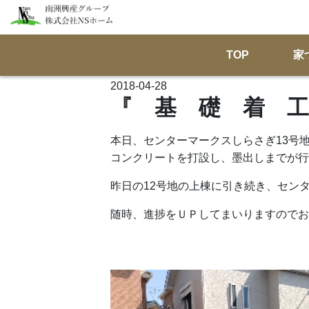
TOP
家
2018-04-28
『 基 礎 着 工
本日、センターマークスしらさぎ13号
コンクリートを打設し、墨出しまでが行
昨日の12号地の上棟に引き続き、セン
随時、進捗をＵＰしてまいりますのでお