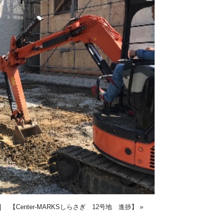
|
【Center-MARKSしらさぎ 12号地 進捗】
»