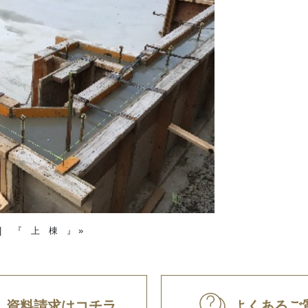
|
『 上 棟 』
»
資料請求はコチラ
よくあるご